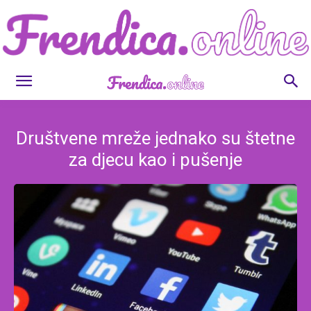
Frendica.online
Društvene mreže jednako su štetne
za djecu kao i pušenje