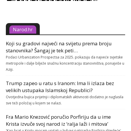
Narod.hr
Koji su gradovi najveći na svijetu prema broju
stanovnika? Šangaj je tek peti…
Podaci Urbanization Prospectsa za 2025. pokazuju da najveće svjetske
metropole i dalje bilježe snažnu koncentraciju stanovništva, ponajviše u
Aziji.
Trump zapeo u ratu s Iranom: Ima li izlaza bez
velikih ustupaka Islamskoj Republici?
Ovotjedna bujica prijetnji i diplomatskih aktivnosti dodatno je naglasila
sve teži položaj u kojem se nalazi.
Fra Mario Knezović poručio Porfiriju da u ime
Krista izvuče svoj narod iz ‘ralja laži i mitova’
'Kao brat u Kristu moram upitati u ljubavi patrijarha Porfirija slijedeće',