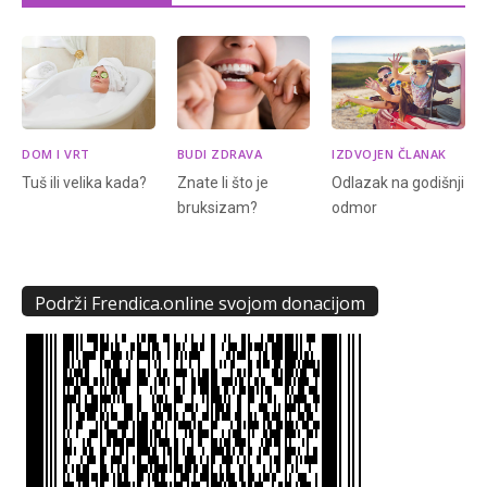
DOM I VRT
BUDI ZDRAVA
IZDVOJEN ČLANAK
Tuš ili velika kada?
Znate li što je
Odlazak na godišnji
bruksizam?
odmor
Podrži Frendica.online svojom donacijom