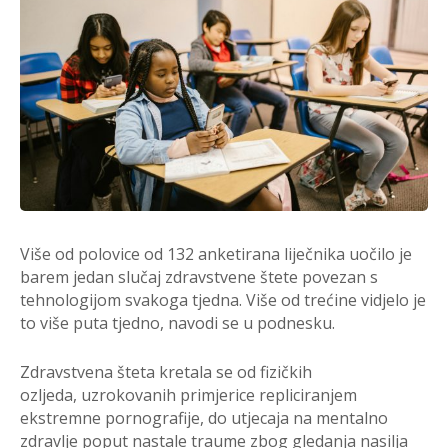
Više od polovice od 132 anketirana liječnika uočilo je
barem jedan slučaj zdravstvene štete povezan s
tehnologijom svakoga tjedna. Više od trećine vidjelo je
to više puta tjedno, navodi se u podnesku.
Zdravstvena šteta kretala se od fizičkih
ozljeda, uzrokovanih primjerice repliciranjem
ekstremne pornografije, do utjecaja na mentalno
zdravlje poput nastale traume zbog gledanja nasilja