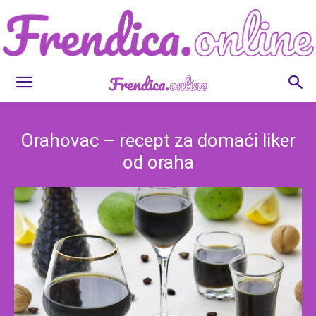
Frendica.online
Orahovac – recept za domaći liker
od oraha