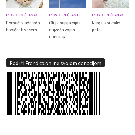
IZDVOJEN ČLANAK
IZDVOJEN ČLANAK
IZDVOJEN ČLANAK
Domaći sladoled s
Oluja najsjajnija i
Njega ispucalih
bobičasti voćem
najveća vojna
peta
operacija
Podrži Frendica.online svojom donacijom