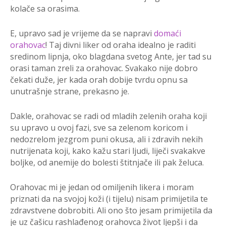
kolače sa orasima.
E, upravo sad je vrijeme da se napravi
domaći
orahovac
! Taj divni liker od oraha idealno je raditi
sredinom lipnja, oko blagdana svetog Ante, jer tad su
orasi taman zreli za orahovac. Svakako nije dobro
čekati duže, jer kada orah dobije tvrdu opnu sa
unutrašnje strane, prekasno je.
Dakle, orahovac se radi od mladih zelenih oraha koji
su upravo u ovoj fazi, sve sa zelenom koricom i
nedozrelom jezgrom puni okusa, ali i zdravih nekih
nutrijenata koji, kako kažu stari ljudi, liječi svakakve
boljke, od anemije do bolesti štitnjače ili pak želuca.
Orahovac mi je jedan od omiljenih likera i moram
priznati da na svojoj koži (i tijelu) nisam primijetila te
zdravstvene dobrobiti. Ali ono što jesam primijetila da
je uz čašicu rashlađenog orahovca život ljepši i da