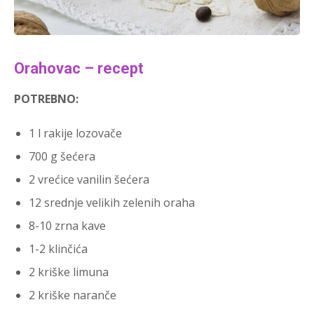
Orahovac – recept
POTREBNO:
1 l rakije lozovače
700 g šećera
2 vrećice vanilin šećera
12 srednje velikih zelenih oraha
8-10 zrna kave
1-2 klinčića
2 kriške limuna
2 kriške naranče