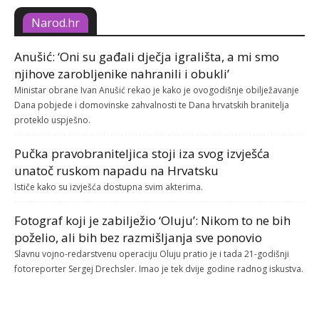
Narod.hr
Anušić: ‘Oni su gađali dječja igrališta, a mi smo
njihove zarobljenike nahranili i obukli’
Ministar obrane Ivan Anušić rekao je kako je ovogodišnje obilježavanje
Dana pobjede i domovinske zahvalnosti te Dana hrvatskih branitelja
proteklo uspješno.
Pučka pravobraniteljica stoji iza svog izvješća
unatoč ruskom napadu na Hrvatsku
Ističe kako su izvješća dostupna svim akterima.
Fotograf koji je zabilježio ‘Oluju’: Nikom to ne bih
poželio, ali bih bez razmišljanja sve ponovio
Slavnu vojno-redarstvenu operaciju Oluju pratio je i tada 21-godišnji
fotoreporter Sergej Drechsler. Imao je tek dvije godine radnog iskustva.