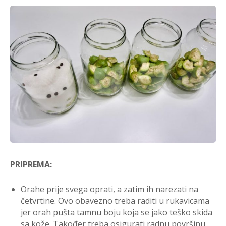
PRIPREMA:
Orahe prije svega oprati, a zatim ih narezati na
četvrtine. Ovo obavezno treba raditi u rukavicama
jer orah pušta tamnu boju koja se jako teško skida
sa kože. Također treba osigurati radnu površinu