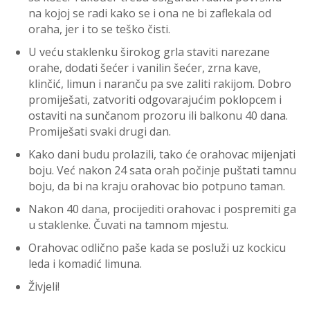
na kojoj se radi kako se i ona ne bi zaflekala od
oraha, jer i to se teško čisti.
U veću staklenku širokog grla staviti narezane
orahe, dodati šećer i vanilin šećer, zrna kave,
klinčić, limun i naranču pa sve zaliti rakijom. Dobro
promiješati, zatvoriti odgovarajućim poklopcem i
ostaviti na sunčanom prozoru ili balkonu 40 dana.
Promiješati svaki drugi dan.
Kako dani budu prolazili, tako će orahovac mijenjati
boju. Već nakon 24 sata orah počinje puštati tamnu
boju, da bi na kraju orahovac bio potpuno taman.
Nakon 40 dana, procijediti orahovac i pospremiti ga
u staklenke. Čuvati na tamnom mjestu.
Orahovac odlično paše kada se posluži uz kockicu
leda i komadić limuna.
Živjeli!