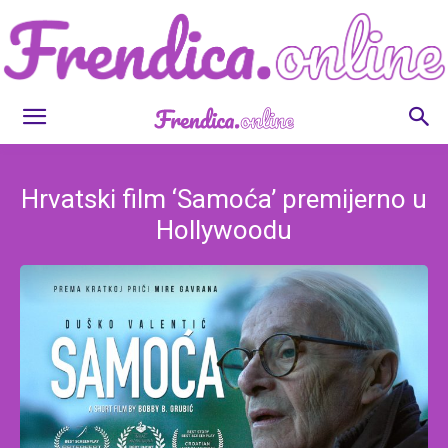
Frendica.online
Hrvatski film ‘Samoća’ premijerno u
Hollywoodu