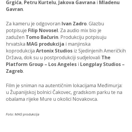
Grgića
,
Petru Kurtelu
,
Jakova
Gavrana
i
Mladenu
Gavran
.
Za kameru je odgovoran
Ivan Zadro
. Glazbu
potpisuje
Filip Novosel
. Za audio mix bio je
zadužen
Tomo Bačurin
. Produkciju potpisuju
hrvatska
MAG produkcija
i manjinska
koprodukcija
Artonix Studios
iz Sjedinjenih Američkih
Država, dok su u postprodukciji sudjelovali
The
Platform Group – Los Angeles
i
Longplay Studios –
Zagreb
.
Film je sniman na autentičnim lokacijama Međimurja:
u Županijskoj bolnici Čakovec, gradskom parku te na
obalama rijeke Mure u okolici Novakovca.
Foto: MAG produkcija