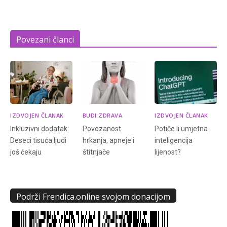
Povezani članci
IZDVOJEN ČLANAK
BUDI ZDRAVA
IZDVOJEN ČLANAK
Inkluzivni dodatak:
Povezanost
Potiče li umjetna
Deseci tisuća ljudi
hrkanja, apneje i
inteligencija
još čekaju
štitnjače
lijenost?
Podrži Frendica.online svojom donacijom