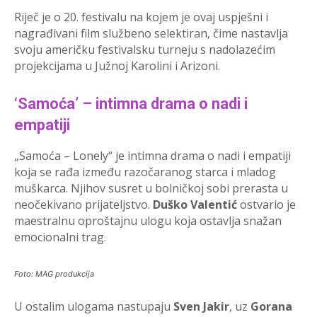
Riječ je o 20. festivalu na kojem je ovaj uspješni i
nagrađivani film službeno selektiran, čime nastavlja
svoju američku festivalsku turneju s nadolazećim
projekcijama u Južnoj Karolini i Arizoni.
‘Samoća’ – intimna drama o nadi i
empatiji
„Samoća – Lonely“ je intimna drama o nadi i empatiji
koja se rađa između razočaranog starca i mladog
muškarca. Njihov susret u bolničkoj sobi prerasta u
neočekivano prijateljstvo.
Duško Valentić
ostvario je
maestralnu oproštajnu ulogu koja ostavlja snažan
emocionalni trag.
Foto: MAG produkcija
U ostalim ulogama nastupaju
Sven Jakir
, uz
Gorana