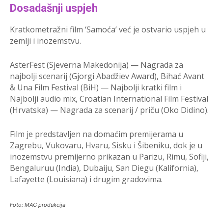
Dosadašnji uspjeh
Kratkometražni film ‘Samoća’ već je ostvario uspjeh u
zemlji i inozemstvu.
AsterFest (Sjeverna Makedonija) — Nagrada za
najbolji scenarij (Gjorgi Abadžiev Award), Bihać Avant
& Una Film Festival (BiH) — Najbolji kratki film i
Najbolji audio mix, Croatian International Film Festival
(Hrvatska) — Nagrada za scenarij / priču (Oko Didino).
Film je predstavljen na domaćim premijerama u
Zagrebu, Vukovaru, Hvaru, Sisku i Šibeniku, dok je u
inozemstvu premijerno prikazan u Parizu, Rimu, Sofiji,
Bengaluruu (India), Dubaiju, San Diegu (Kalifornia),
Lafayette (Louisiana) i drugim gradovima.
Foto: MAG produkcija