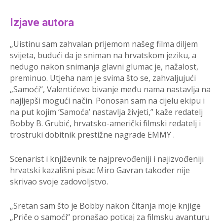
Izjave autora
„Uistinu sam zahvalan prijemom našeg filma diljem
svijeta, budući da je sniman na hrvatskom jeziku, a
nedugo nakon snimanja glavni glumac je, nažalost,
preminuo. Utjeha nam je svima što se, zahvaljujući
„Samoći“, Valentićevo bivanje među nama nastavlja na
najljepši mogući način. Ponosan sam na cijelu ekipu i
na put kojim ‘Samoća’ nastavlja živjeti,” kaže redatelj
Bobby B. Grubić, hrvatsko-američki filmski redatelj i
trostruki dobitnik prestižne nagrade EMMY .
Scenarist i književnik te najprevođeniji i najizvođeniji
hrvatski kazališni pisac Miro Gavran također nije
skrivao svoje zadovoljstvo.
„Sretan sam što je Bobby nakon čitanja moje knjige
„Priče o samoći“ pronašao poticaj za filmsku avanturu