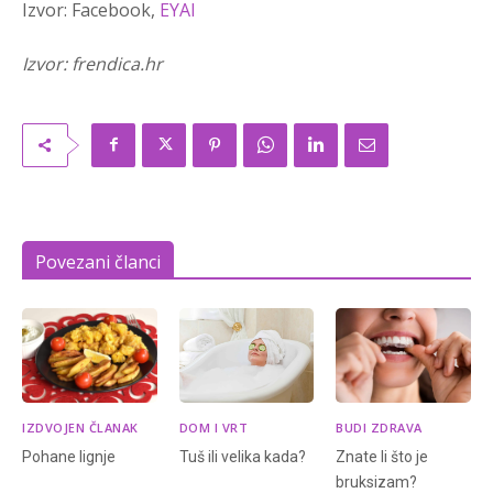
Izvor: Facebook,
EYAI
Izvor: frendica.hr
Povezani članci
IZDVOJEN ČLANAK
DOM I VRT
BUDI ZDRAVA
Pohane lignje
Tuš ili velika kada?
Znate li što je
bruksizam?