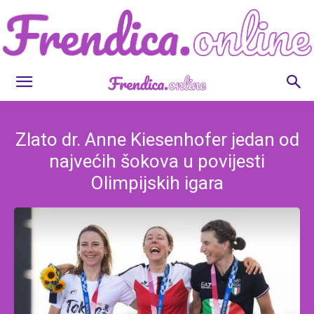
Frendica.online
Zlato dr. Anne Kiesenhofer jedan od
najvećih šokova u povijesti
Olimpijskih igara