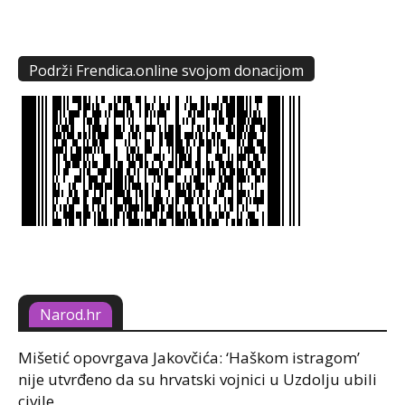
Podrži Frendica.online svojom donacijom
Narod.hr
Mišetić opovrgava Jakovčića: ‘Haškom istragom’
nije utvrđeno da su hrvatski vojnici u Uzdolju ubili
civile