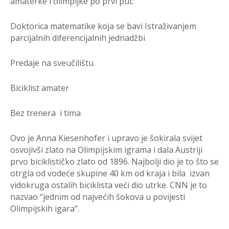
amaterke i olimpijke po prvi put:
Doktorica matematike koja se bavi Istraživanjem
parcijalnih diferencijalnih jednadžbi
Predaje na sveučilištu
Biciklist amater
Bez trenera i tima
Ovo je Anna Kiesenhofer i upravo je šokirala svijet
osvojivši zlato na Olimpijskim igrama i dala Austriji
prvo biciklističko zlato od 1896. Najbolji dio je to što se
otrgla od vodeće skupine 40 km od kraja i bila izvan
vidokruga ostalih biciklista veći dio utrke. CNN je to
nazvao “jednim od najvećih šokova u povijesti
Olimpijskih igara”.