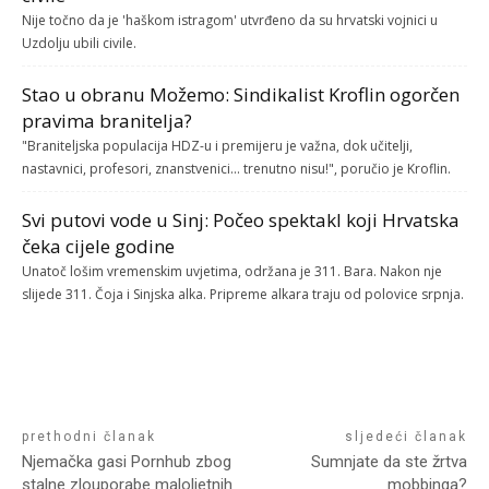
Nije točno da je 'haškom istragom' utvrđeno da su hrvatski vojnici u
Uzdolju ubili civile.
Stao u obranu Možemo: Sindikalist Kroflin ogorčen
pravima branitelja?
"Braniteljska populacija HDZ-u i premijeru je važna, dok učitelji,
nastavnici, profesori, znanstvenici... trenutno nisu!", poručio je Kroflin.
Svi putovi vode u Sinj: Počeo spektakl koji Hrvatska
čeka cijele godine
Unatoč lošim vremenskim uvjetima, održana je 311. Bara. Nakon nje
slijede 311. Čoja i Sinjska alka. Pripreme alkara traju od polovice srpnja.
prethodni članak
sljedeći članak
Njemačka gasi Pornhub zbog
Sumnjate da ste žrtva
stalne zlouporabe maloljetnih
mobbinga?