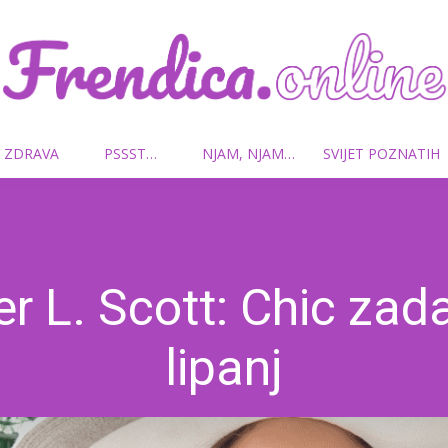
 ZDRAVA
PSSST…
NJAM, NJAM…
SVIJET POZNATIH
Frendica.online
er L. Scott: Chic zad
lipanj