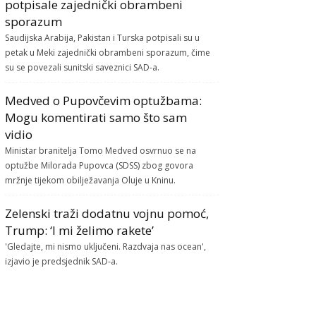
potpisale zajednički obrambeni
sporazum
Saudijska Arabija, Pakistan i Turska potpisali su u
petak u Meki zajednički obrambeni sporazum, čime
su se povezali sunitski saveznici SAD-a.
Medved o Pupovčevim optužbama:
Mogu komentirati samo što sam
vidio
Ministar branitelja Tomo Medved osvrnuo se na
optužbe Milorada Pupovca (SDSS) zbog govora
mržnje tijekom obilježavanja Oluje u Kninu.
Zelenski traži dodatnu vojnu pomoć,
Trump: ‘I mi želimo rakete’
'Gledajte, mi nismo uključeni. Razdvaja nas ocean',
izjavio je predsjednik SAD-a.