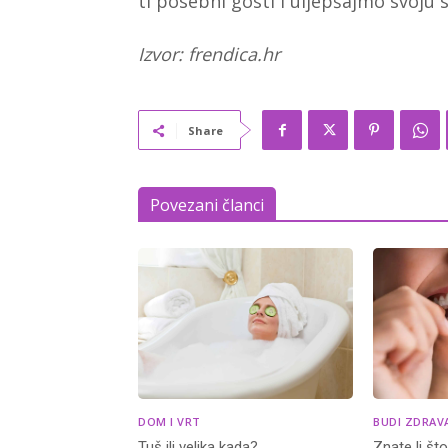
ti posebni gosti i uljepšajmo svoju
Izvor: frendica.hr
Share
Povezani članci
DOM I VRT
BUDI ZDRAV
Tuš ili velika kada?
Znate li št