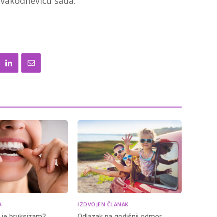
 svakodnevicu sada.
A
IZDVOJEN ČLANAK
o je bruksizam?
Odlazak na godišnji odmor