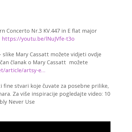
rn Concerto Nr.3 KV.447 in E flat major
e
https://youtu.be/lNuJVfe-t3o
 slike Mary Cassatt možete vidjeti ovdje
ličan članak o
Mary Cassatt možete
t/article/artsy-e…
i fine stvari koje čuvate za posebne prilike,
mara. Za više inspiracije pogledajte video: 10
bly Never Use