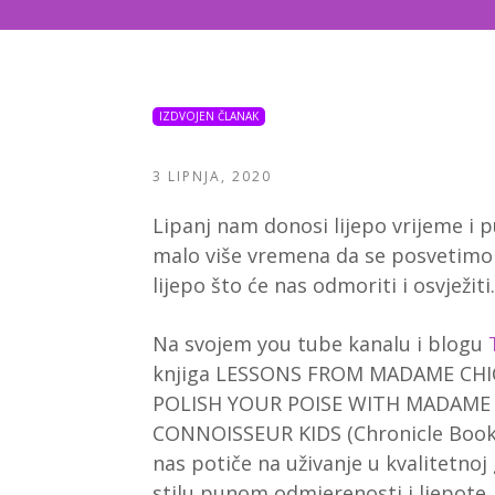
IZDVOJEN ČLANAK
3 LIPNJA, 2020
Lipanj nam donosi lijepo vrijeme i 
malo više vremena da se posvetimo 
lijepo što će nas odmoriti i osvježiti.
Na svojem you tube kanalu i blogu
knjiga
LESSONS FROM MADAME CHIC
POLISH YOUR POISE WITH MADAME C
CONNOISSEUR KIDS (Chronicle Books)
nas potiče na uživanje u kvalitetnoj 
stilu punom odmjerenosti i ljepote.