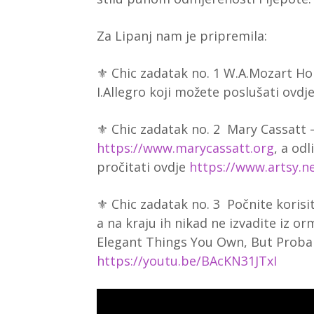
Za Lipanj nam je pripremila:
⚜️ Chic zadatak no. 1 W.A.Mozart Ho
I.Allegro koji možete poslušati ovdj
⚜️ Chic zadatak no. 2 Mary Cassatt –
https://www.marycassatt.org
, a od
pročitati ovdje
https://www.artsy.ne
⚜️ Chic zadatak no. 3 Počnite korisit
a na kraju ih nikad ne izvadite iz or
Elegant Things You Own, But Proba
https://youtu.be/BAcKN31JTxI