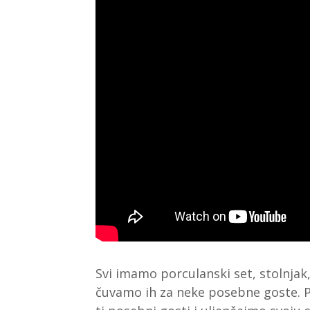
Svi imamo porculanski set, stolnjak,
čuvamo ih za neke posebne goste. 