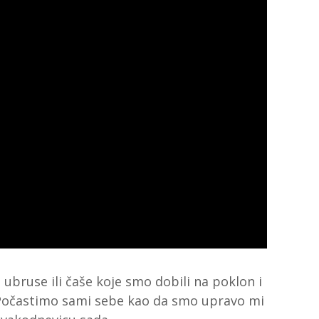
 ubruse ili čaše koje smo dobili na poklon i
Počastimo sami sebe kao da smo upravo mi