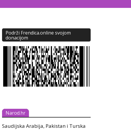
Podrži Frendica.online svojom
donacijom
Narod.hr
Saudijska Arabija, Pakistan i Turska